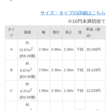
サイズ・タイプの詳細はこちら
※10円未満切捨て
タイ
料金（税
面積
幅
奥行
高さ
段
プ
込）
約
2
A
2.30m
5.90m
2.30m
下段
20,166円
13.57m
[約8.20畳]
約
2
B
2.90m
2.30m
2.30m
下段
18,129円
6.67m
[約4.00畳]
約
2
C
1.90m
2.30m
2.30m
下段
12,019円
4.37m
[約2.60畳]
約