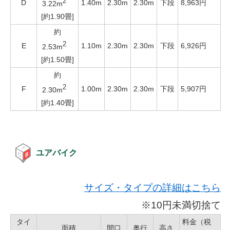
2
D
1.40m
2.30m
2.30m
下段
8,963円
3.22m
[約1.90畳]
約
2
E
1.10m
2.30m
2.30m
下段
6,926円
2.53m
[約1.50畳]
約
2
F
1.00m
2.30m
2.30m
下段
5,907円
2.30m
[約1.40畳]
ユアバイク
サイズ・タイプの詳細はこちら
※10円未満切捨て
タイ
料金（税
面積
間口
奥行
高さ