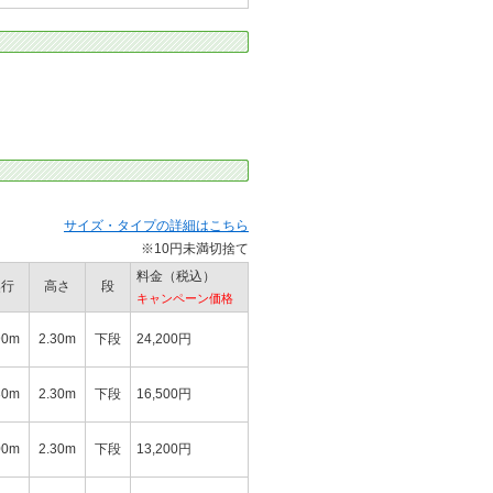
サイズ・タイプの詳細はこちら
※10円未満切捨て
料金（税込）
奥行
高さ
段
キャンペーン価格
90m
2.30m
下段
24,200円
30m
2.30m
下段
16,500円
00m
2.30m
下段
13,200円