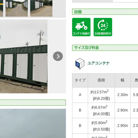
ユアコンテナ
タイプ
面積
幅
2
約13.57m
A
2.30m
5.
[約8.20畳]
2
約6.67m
B
2.90m
2.
[約4.00畳]
2
約5.80m
B
2.90m
2.
[約3.50畳]
2