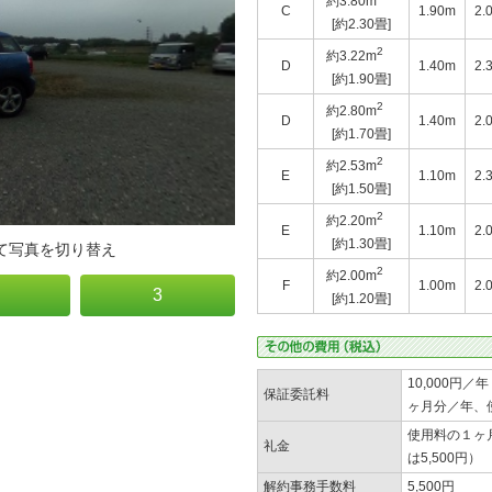
約3.80m
C
1.90m
2.
[約2.30畳]
2
約3.22m
D
1.40m
2.
[約1.90畳]
2
約2.80m
D
1.40m
2.
[約1.70畳]
2
約2.53m
E
1.10m
2.
[約1.50畳]
2
約2.20m
E
1.10m
2.
[約1.30畳]
て写真を切り替え
2
約2.00m
F
1.00m
2.
3
[約1.20畳]
10,000円／
保証委託料
ヶ月分／年、使
使用料の１ヶ月
礼金
は5,500円）
解約事務手数料
5,500円