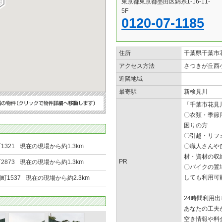
東京都東京都墨田区錦糸1-16-11-
5F
0120-07-1185
住所
千葉県千葉市花
アクセス方法
さつきが丘西
近隣地域
最寄駅
新検見川
「千葉市花見川
〇衣類・季節
困りの方
〇引越・リフ
321
現在の現場から約1.3km
〇職人さんや
材・資材の収
PR
873
現在の現場から約1.3km
〇バイクの置
しても利用可
1537
現在の現場から約2.3km
24時間利用出
あなたの工夫
空き情報や料