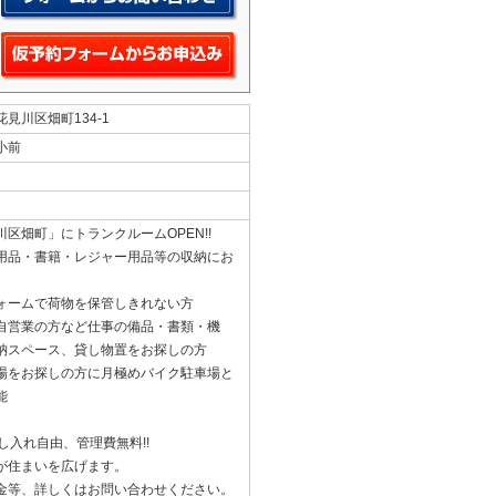
見川区畑町134-1
小前
区畑町」にトランクルームOPEN!!
用品・書籍・レジャー用品等の収納にお
ォームで荷物を保管しきれない方
自営業の方など仕事の備品・書類・機
納スペース、貸し物置をお探しの方
場をお探しの方に月極めバイク駐車場と
能
し入れ自由、管理費無料!!
が住まいを広げます。
金等、詳しくはお問い合わせください。